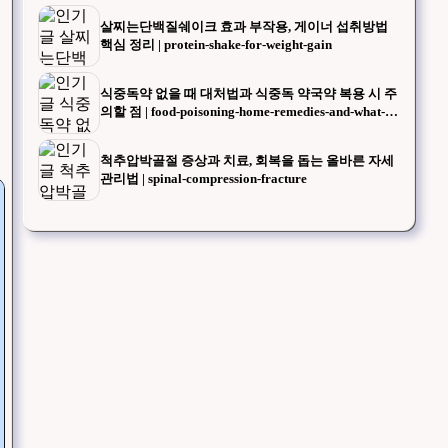
살찌는단백질쉐이크 효과 부작용, 게이너 섭취방법
핵심 정리 | protein-shake-for-weight-gain
식중독약 없을 때 대처법과 식중독 약국약 복용 시 주
의할 점 | food-poisoning-home-remedies-and-what-to-
know-when-buying-medicine-at-the-pharmacy
척추압박골절 증상과 치료, 회복을 돕는 올바른 자세
관리법 | spinal-compression-fracture