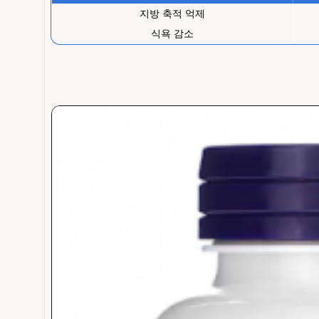
지방 축적 억제
식욕 감소