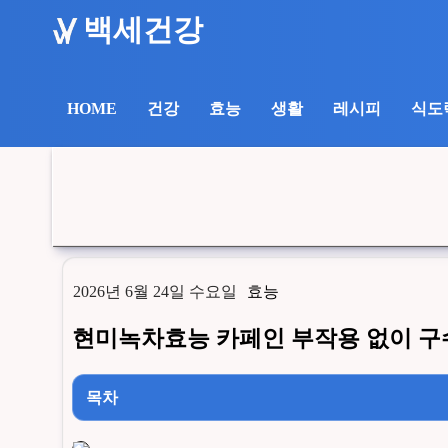
백세건강
건강
효능
생활
레시피
식도
HOME
2026년 6월 24일 수요일
효능
현미녹차효능 카페인 부작용 없이 구수하게 
목차