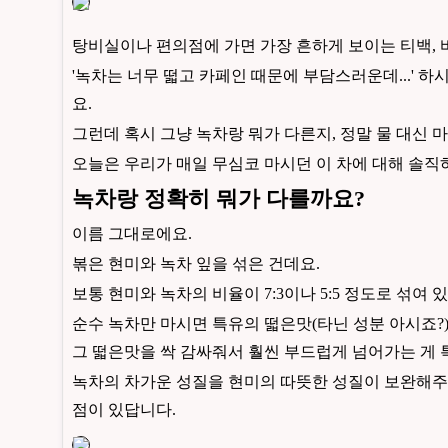
탕비실이나 편의점에 가면 가장 흔하게 보이는 티백, 
'녹차는 너무 떫고 카페인 때문에 부담스러운데...' 
요.
그런데 혹시 그냥 녹차랑 뭐가 다른지, 정말 물 대신
오늘은 우리가 매일 무심코 마시던 이 차에 대해 솔
녹차랑 정확히 뭐가 다를까요?
이름 그대로에요.
볶은 현미와 녹차 잎을 섞은 건데요.
보통 현미와 녹차의 비율이 7:3이나 5:5 정도로 섞여 
순수 녹차만 마시면 특유의 떫은맛(타닌 성분 아시죠?
그 떫은맛을 싹 감싸줘서 훨씬 부드럽게 넘어가는 게 
녹차의 차가운 성질을 현미의 따뜻한 성질이 보완해주기
점이 있답니다.